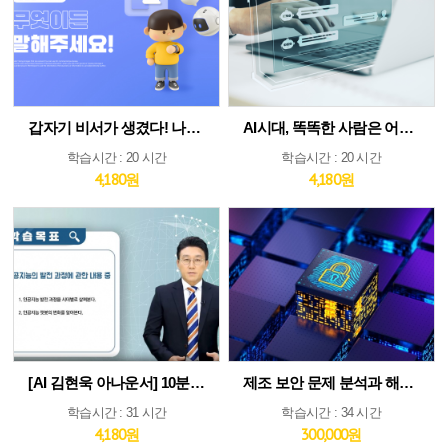
갑자기 비서가 생겼다! 나만의 AI인턴 활용법
AI시대, 똑똑한 사람은 어떻게 생각하고 질문하는가
학습시간 : 20 시간
학습시간 : 20 시간
4,180원
4,180원
[AI 김현욱 아나운서] 10분이면 따라하는 직장인 ChatGPT 바이블
제조 보안 문제 분석과 해법 : IEC 62443 분석 및 구축 전략 집중 분석
학습시간 : 31 시간
학습시간 : 34 시간
4,180원
300,000원