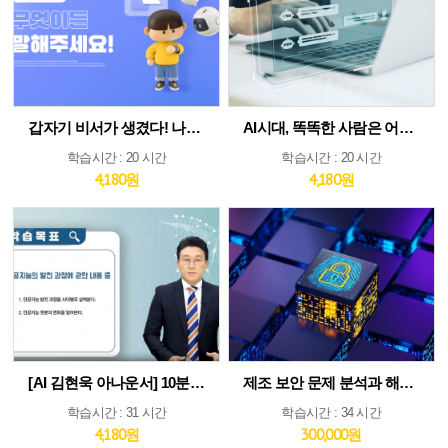
갑자기 비서가 생겼다! 나만의 AI인턴 활용법
AI시대, 똑똑한 사람은 어떻게 생각하고 질문하는가
학습시간 : 20 시간
학습시간 : 20 시간
4,180원
4,180원
[AI 김현욱 아나운서] 10분이면 따라하는 직장인 ChatGPT 바이블
제조 보안 문제 분석과 해법 : IEC 62443 분석 및 구축 전략 집중 분석
학습시간 : 31 시간
학습시간 : 34 시간
4,180원
300,000원