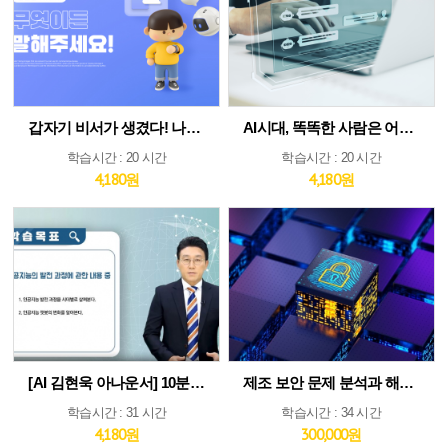
갑자기 비서가 생겼다! 나만의 AI인턴 활용법
AI시대, 똑똑한 사람은 어떻게 생각하고 질문하는가
학습시간 : 20 시간
학습시간 : 20 시간
4,180원
4,180원
[AI 김현욱 아나운서] 10분이면 따라하는 직장인 ChatGPT 바이블
제조 보안 문제 분석과 해법 : IEC 62443 분석 및 구축 전략 집중 분석
학습시간 : 31 시간
학습시간 : 34 시간
4,180원
300,000원