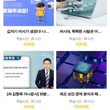
갑자기 비서가 생겼다! 나만의 AI인턴 활용법
AI시대, 똑똑한 사람은 어떻게 생각하고 질문하는가
학습시간 : 20 시간
학습시간 : 20 시간
4,180원
4,180원
[AI 김현욱 아나운서] 10분이면 따라하는 직장인 ChatGPT 바이블
제조 보안 문제 분석과 해법 : IEC 62443 분석 및 구축 전략 집중 분석
학습시간 : 31 시간
학습시간 : 34 시간
4,180원
300,000원