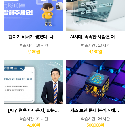
갑자기 비서가 생겼다! 나만의 AI인턴 활용법
AI시대, 똑똑한 사람은 어떻게 생각하고 질문하는가
학습시간 : 20 시간
학습시간 : 20 시간
4,180원
4,180원
[AI 김현욱 아나운서] 10분이면 따라하는 직장인 ChatGPT 바이블
제조 보안 문제 분석과 해법 : IEC 62443 분석 및 구축 전략 집중 분석
학습시간 : 31 시간
학습시간 : 34 시간
4,180원
300,000원