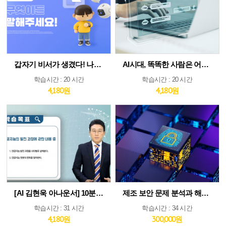
갑자기 비서가 생겼다! 나만의 AI인턴 활용법
AI시대, 똑똑한 사람은 어떻게 생각하고 질문하는가
학습시간 : 20 시간
학습시간 : 20 시간
4,180원
4,180원
[AI 김현욱 아나운서] 10분이면 따라하는 직장인 ChatGPT 바이블
제조 보안 문제 분석과 해법 : IEC 62443 분석 및 구축 전략 집중 분석
학습시간 : 31 시간
학습시간 : 34 시간
4,180원
300,000원