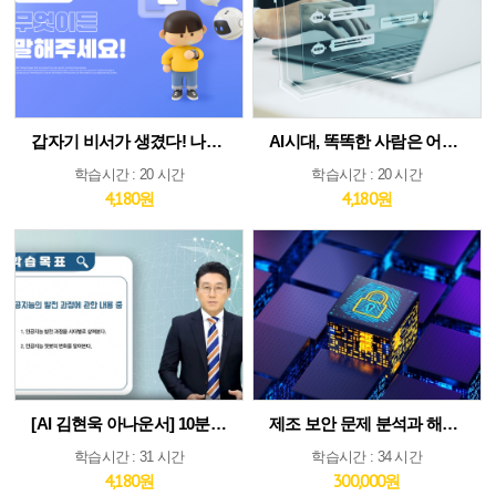
갑자기 비서가 생겼다! 나만의 AI인턴 활용법
AI시대, 똑똑한 사람은 어떻게 생각하고 질문하는가
학습시간 : 20 시간
학습시간 : 20 시간
4,180원
4,180원
[AI 김현욱 아나운서] 10분이면 따라하는 직장인 ChatGPT 바이블
제조 보안 문제 분석과 해법 : IEC 62443 분석 및 구축 전략 집중 분석
학습시간 : 31 시간
학습시간 : 34 시간
4,180원
300,000원