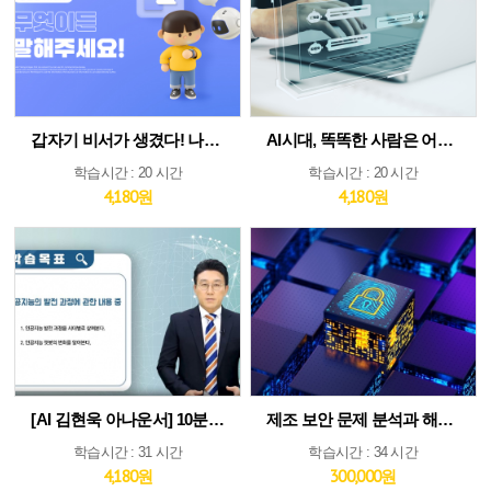
갑자기 비서가 생겼다! 나만의 AI인턴 활용법
AI시대, 똑똑한 사람은 어떻게 생각하고 질문하는가
학습시간 : 20 시간
학습시간 : 20 시간
4,180원
4,180원
[AI 김현욱 아나운서] 10분이면 따라하는 직장인 ChatGPT 바이블
제조 보안 문제 분석과 해법 : IEC 62443 분석 및 구축 전략 집중 분석
학습시간 : 31 시간
학습시간 : 34 시간
4,180원
300,000원