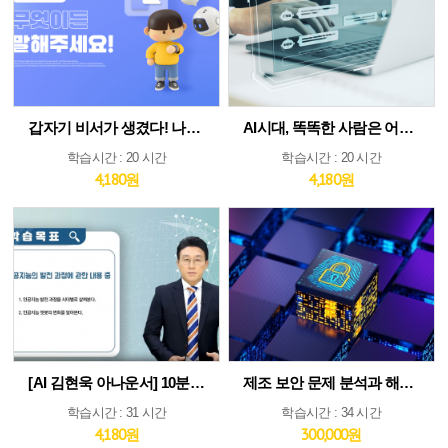
갑자기 비서가 생겼다! 나만의 AI인턴 활용법
AI시대, 똑똑한 사람은 어떻게 생각하고 질문하는가
학습시간 : 20 시간
학습시간 : 20 시간
4,180원
4,180원
[AI 김현욱 아나운서] 10분이면 따라하는 직장인 ChatGPT 바이블
제조 보안 문제 분석과 해법 : IEC 62443 분석 및 구축 전략 집중 분석
학습시간 : 31 시간
학습시간 : 34 시간
4,180원
300,000원